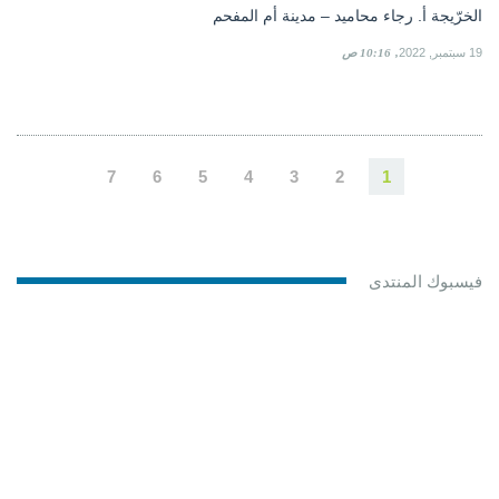
الخرّيجة أ. رجاء محاميد – مدينة أم المفحم
19 سبتمبر, 2022
10:16 ص
7
6
5
4
3
2
1
فيسبوك المنتدى