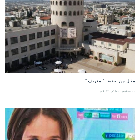
مقال من صحيفة ” معريف “
22 سبتمبر, 2022
1:24 م