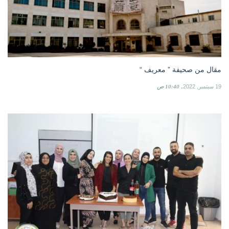
مقال من صحيفة ” معريف “
19 سبتمبر, 2022
10:40 ص