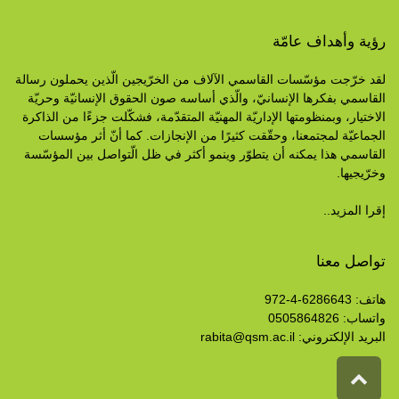
رؤية وأهداف عامّة
لقد خرّجت مؤسّسات القاسمي الآلاف من الخرّيجين الّذين يحملون رسالة
القاسمي بفكرها الإنسانيّ، والّذي أساسه صون الحقوق الإنسانيّة وحريّة
الاختيار، وبمنظومتها الإداريّة المهنيّة المتقدّمة، فشكّلت جزءًا من الذاكرة
الجماعيّة لمجتمعنا، وحقّقت كثيرًا من الإنجازات. كما أنّ أثر مؤسسات
القاسمي هذا يمكنه أن يتطوّر وينمو أكثر في ظل الّتواصل بين المؤسّسة
وخرّيجيها.
إقرا المزيد..
تواصل معنا
هاتف: 6286643-4-972
واتساب: 0505864826
البريد الإلكتروني:
rabita@qsm.ac.il
انتقال
إلى