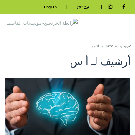
|
|
עברית
English
Instagram
Facebook
تبديل
التصفح
الرئيسية
»
2017
»
أكتوبر
أرشيف لـ
أ س