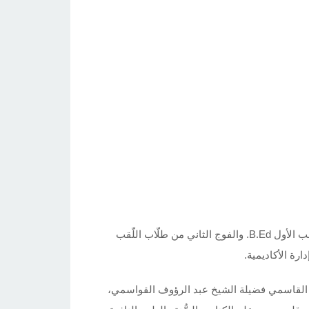
نظمت أكاديمية القاسمي وبالتزامن مع مرور 25 عام على تأسيسها، حفلاً خاصًا لتتويج طلاب الفوج الثاني عشر من طلاب اللقب الأول B.Ed. والفوج الثاني من طلّاب اللّقب
ية القاسمي فضيلة الشيخ عبد الرؤوف القواسمي،