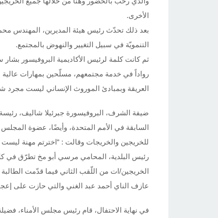
والذي رحب بالحضور وهنّأ من خلالها جميع الخريجين و
الأخرى.
بعد ذلك تحدّث رئيس هيئة المديرين، المهندس محمد ا
التنمويّة في سبيل التغيير والنهوض بالمجتمع.
ثم كانت كلمة لرئيس الأكاديمية البروفيسور بشار سعد
رواداً في خدمة مجتمعهم، مسلّحين بمهارات عالية ال
العريقة وبمبادئ الموروث الإنساني ليست مجرد شع
ضيفة الشرف، البروفيسورة جبرئيلا شاليف، رئيسة ال
السابقة في الأمم المتحدة، وأيضًا، عضوة المجلس
للخريجين والخريجات وقالت : “اخترتم مهنة ليست كبا
رئيس البلدية، المحامي مرسي أبو مخ تطرّق في كلمته
الخريجين/ات من اللّقب الثاني فيما قدّمت الطال
عازف الناي أحمد عبد الغني والتي حازت على إعجا
في نهاية الاحتفال، قام رئيس مجلس الأمناء، فضيل