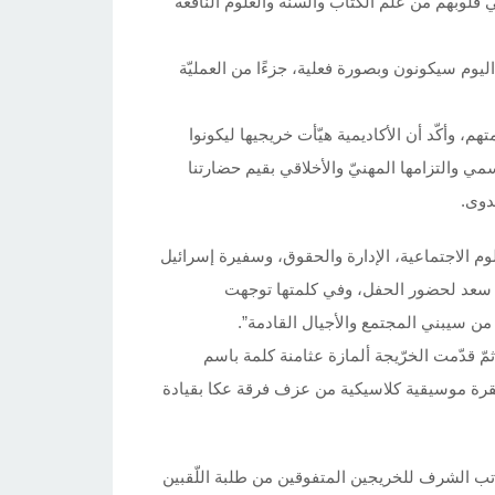
قلوبهم من علم الكتاب والسُّنة والعلوم النافعة
ليوم سيكونون وبصورة فعلية، جزءًا من العمليّة
م، وأكّد أن الأكاديمية هيّأت خريجيها ليكونوا
مي والتزامها المهنيّ والأخلاقي بقيم حضارتنا
دوى.
وم الاجتماعية، الإدارة والحقوق، وسفيرة إسرائيل
ر سعد لحضور الحفل، وفي كلمتها توجهت
من سيبني المجتمع والأجيال القادمة”.
مّ قدّمت الخرّيجة ألمازة عثامنة كلمة باسم
فقرة موسيقية كلاسيكية من عزف فرقة عكا بقيادة
اتب الشرف للخريجين المتفوقين من طلبة اللّقبين