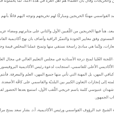
الخريجات وقال بأن العُلماء هم أهل العزّة في هذه الأمة، لما يحملونه في 
لقواسمي مهنئًا الخريجين ومباركًا لهم تخريجهم وتوجه اليهم قائلًا بأنهم ا
، هنأ فيها الخريجين من اللّقبين الأول والثاني على مثابرتهم ومضاء عزيمته
مستوى وفق معايير الجودة والتميّز الراقية وأضاف بان نهج أكاديمية القاس
ارات، وإنّما هي مبادئ راسخة نستقي منها وتمنح عملنا المخلص قيمة وج
لجنة العُليا لمنح درجة الأستاذية في مجلس التعليم العالي في مجال العل
 الأكاديمي الأعلى للقاسمي، استجابت لدعوة رئيس الأكاديمية البروفيسو
قي المهن، بل المهنة التي تأتي منها جميع المهن، العلم والمعرفة. فأنتم 
 إلى إنجازات التعاون الكبير بين البلديّة والقاسمي على كافّة الأصعدة. ث
بة شهدان عنبوسي كلمة باسم خريجي اللّقب الأول، استمع بعدها الحضور ل
ب الجمهور.
ة الشيخ عبد الرؤوف القواسمي ورئيس الأكاديمية، أ.د. بشار سعد بمنح مر