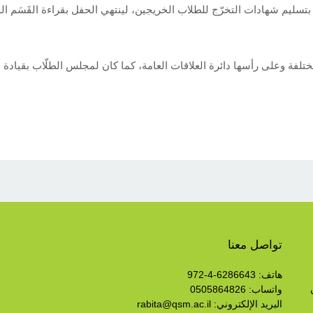
 بتسليم شهادات التخرّج للطلاب الخريجين، لينتهي الحفل بقراءة القَسَم 
لمختلفة وعلى رأسها دائرة العلاقات العامة، كما كان لمجلس الطلّاب بقي
تواصل معنا
هاتف: 6286643-4-972
واتساب: 0505864826
البريد الإلكتروني:
rabita@qsm.ac.il