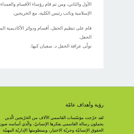
الأول والثاني، ومن ثم قام رؤساء الأقسام والعمداء
الإسلامية ونائب رئيس الكلية، مع الخريجين.
قام على تنظيم الحفل، أقسام ودوائر الأكاديمية ا
الحفل.
تولّى عرافة الحفل د. سفيان كبها.
رؤية وأهداف عامّة
لقد خرّجت مؤسّسات القاسمي الآلاف من الخرّيجين الّذين
يحملون رسالة القاسمي بفكرها الإنسانيّ، والّذي أساسه صون
الحقوق الإنسانيّة وحريّة الاختيار، وبمنظومتها الإداريّة المهنيّة