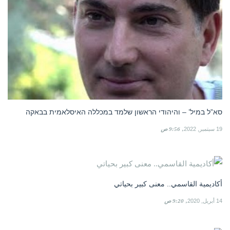
סא”ל במיל’ – והיהודי הראשון שלמד במכללה האיסלאמית בבאקה
19 سبتمبر, 2022
9:56 ص
أكاديمية القاسمي.. معنى كبير بحياتي
14 أبريل, 2020
9:20 ص